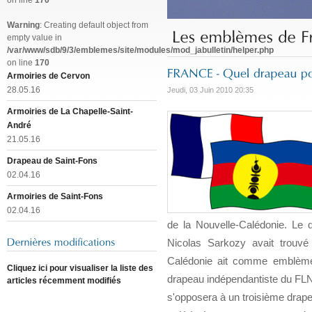
on line
170
Warning
: Creating default object from
empty value in
/var/www/sdb/9/3/emblemes/site/modules/mod_jabulletin/helper.php
on line
170
Armoiries de Cervon
28.05.16
Jeudi, 03 Juin 2010 20:35
Armoiries de La Chapelle-Saint-
André
21.05.16
Drapeau de Saint-Fons
02.04.16
Armoiries de Saint-Fons
02.04.16
de la Nouvelle-Calédonie. Le 
Nicolas Sarkozy avait trouv
Calédonie ait comme emblème 
Cliquez ici pour visualiser la liste des
drapeau indépendantiste du FLNKS
articles récemment modifiés
s'opposera à un troisième drape