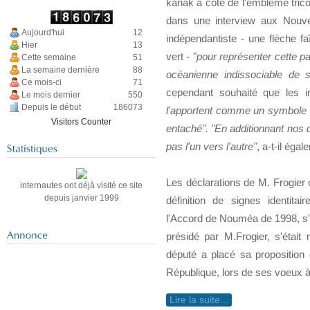
kanak à côté de l'emblème tric
dans une interview aux Nouve
Aujourd'hui
12
indépendantiste - une flèche fa
Hier
13
vert - "
pour représenter cette p
Cette semaine
51
La semaine dernière
88
océanienne indissociable de s
Ce mois-ci
71
cependant souhaité que les i
Le mois dernier
550
Depuis le début
186073
l'apportent comme un symbole c
Visitors Counter
entaché". "En additionnant nos 
pas l'un vers l'autre"
, a-t-il éga
Les déclarations de M. Frogier o
internautes ont déjà visité ce site
depuis janvier 1999
définition de signes identita
l'Accord de Nouméa de 1998, s
présidé par M.Frogier, s'était
député a placé sa proposition 
République, lors de ses voeux à 
Lire la suite...