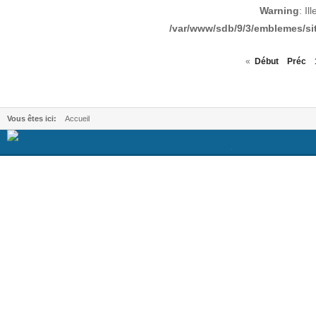
Warning
: Il
/var/www/sdb/9/3/emblemes/sit
«
Début
Préc
Vous êtes ici:
Accueil
.