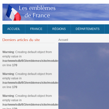
ACCUEIL
FRANCE
RÉGIONS
DÉPARTEMENTS
Accueil
Warning
: Creating default object from
empty value in
/var/www/sdb/9/3/emblemes/site/modules/mod_jabulletin/helper.php
on line
170
Warning
: Creating default object from
empty value in
/var/www/sdb/9/3/emblemes/site/modules/mod_jabulletin/helper.php
on line
170
Warning
: Creating default object from
empty value in
/var/www/sdb/9/3/emblemes/site/modules/mod_jabulletin/helper.php