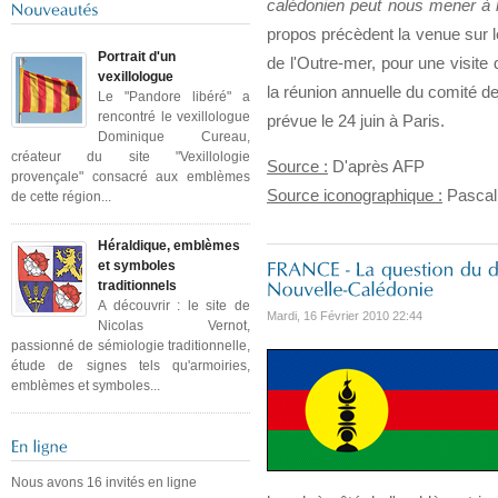
calédonien peut nous mener à l
propos précèdent la venue sur l
Portrait d'un
de l'Outre-mer, pour une visite d
vexillologue
la réunion annuelle du comité d
Le "Pandore libéré" a
rencontré le vexillologue
prévue le 24 juin à Paris.
Dominique Cureau,
créateur du site "Vexillologie
Source :
D'après AFP
provençale" consacré aux emblèmes
Source iconographique :
Pascal
de cette région...
Héraldique, emblèmes
et symboles
traditionnels
A découvrir : le site de
Mardi, 16 Février 2010 22:44
Nicolas Vernot,
passionné de sémiologie traditionnelle,
étude de signes tels qu'armoiries,
emblèmes et symboles...
Nous avons 16 invités en ligne