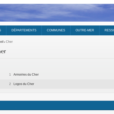
S
DÉPARTEMENTS
COMMUNES
OUTRE-MER
RESS
eil
Cher
1
Armoiries du Cher
2
Logos du Cher
.