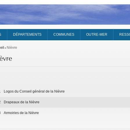
S
DÉPARTEMENTS
COMMUNES
OUTRE-MER
RESS
eil
Nièvre
1
Logos du Conseil général de la Nièvre
2
Drapeaux de la Nièvre
3
Armoiries de la Nièvre