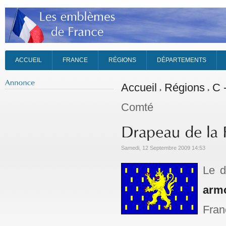
ACCUEIL
FRANCE
RÉGIONS
DÉPARTEMENTS
Accueil
Régions
C 
Comté
Samedi, 12 Septembre 2009 14:53
Le d
arm
Fran